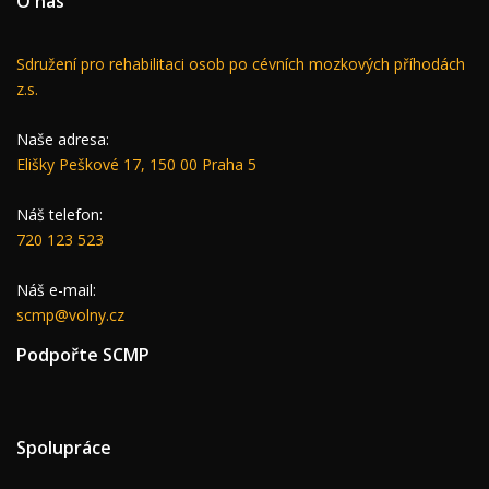
O nás
Sdružení pro rehabilitaci osob po cévních mozkových příhodách
z.s.
Naše adresa:
Elišky Peškové 17, 150 00 Praha 5
Náš telefon:
720 123 523
Náš e-mail:
scmp@volny.cz
Podpořte
SCMP
Spolupráce