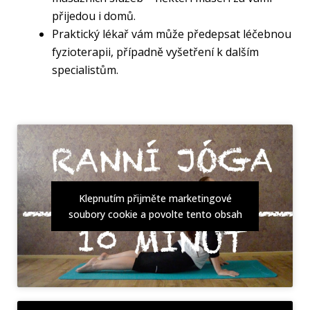
přijedou i domů.
Praktický lékař vám může předepsat léčebnou
fyzioterapii, případně vyšetření k dalším
specialistům.
Klepnutím přijměte marketingové
soubory cookie a povolte tento obsah