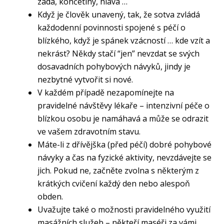
záda, končetiny, hlava …
Když je člověk unavený, tak, že sotva zvládá
každodenní povinnosti spojené s péčí o
blízkého, když je spánek vzácností … kde vzít a
nekrást? Někdy stačí “jen” nevzdat se svých
dosavadních pohybových návyků, jindy je
nezbytné vytvořit si nové.
V každém případě nezapomínejte na
pravidelné návštěvy lékaře – intenzivní péče o
blízkou osobu je namáhavá a může se odrazit
ve vašem zdravotním stavu.
Máte-li z dřívějška (před péčí) dobré pohybové
návyky a čas na fyzické aktivity, nevzdávejte se
jich. Pokud ne, začněte zvolna s některým z
krátkých cvičení každý den nebo alespoň
obden.
Uvažujte také o možnosti pravidelného využití
masážních služeb – někteří maséři za vámi