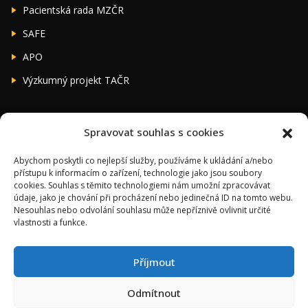
Pacientská rada MZČR
SAFE
APO
Výzkumný projekt TAČR
Péče o pacienty
Spravovat souhlas s cookies
Iktové jednotky
Abychom poskytli co nejlepší služby, používáme k ukládání a/nebo
přístupu k informacím o zařízení, technologie jako jsou soubory
Rehabilitační zařízení
cookies. Souhlas s těmito technologiemi nám umožní zpracovávat
údaje, jako je chování při procházení nebo jedinečná ID na tomto webu.
Lázně
Nesouhlas nebo odvolání souhlasu může nepříznivě ovlivnit určité
vlastnosti a funkce.
Ostatní
Příjmout
Odmítnout